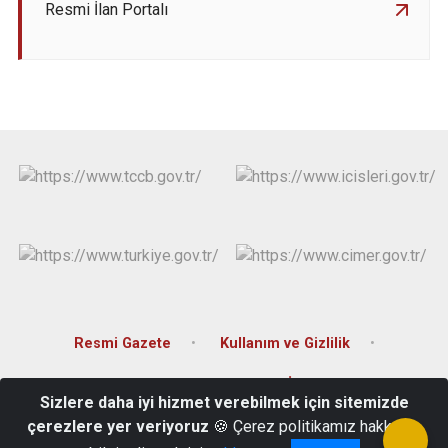
Resmi İlan Portalı
Resmi Gazete
Kullanım ve Gizlilik
Erişilebilirlik
Resmi İlan Portalı
Sizlere daha iyi hizmet verebilmek için sitemizde
çerezlere yer veriyoruz
🍪 Çerez politikamız hakkında
Orta Mahalle, İnönü Caddesi, No:60 Akçaabat/ TRABZON