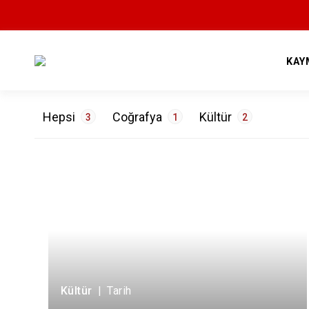
KAY
Hepsi
Coğrafya
Kültür
3
1
2
ETİKETLER
Doğa
1
Mutfak
1
Tarih
1
Kültür
|
Tarih