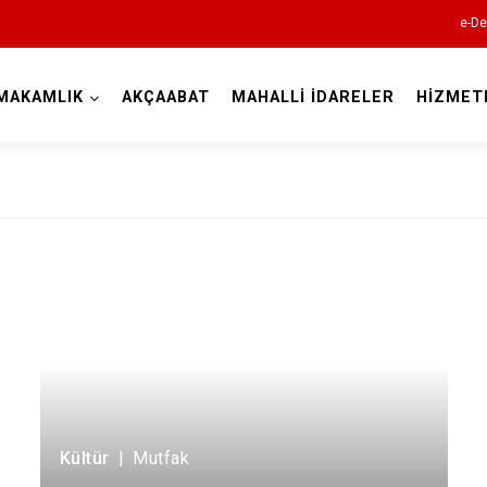
e-De
MAKAMLIK
AKÇAABAT
MAHALLİ İDARELER
HİZMET
Trabzon
Akçaabat
Araklı
Arsin
Beşikdüzü
Çarşıbaşı
Kültür
|
Mutfak