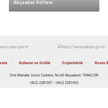
Çaykara
Akçaabat Köftesi
Dernekpazarı
Düzköy
Hayrat
zete
Kullanım ve Gizlilik
Erişilebilirlik
Resmi İl
Orta Mahalle, İnönü Caddesi, No:60 Akçaabat/ TRABZON
(462) 2281001 - (462) 2281003