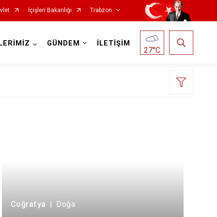
vlet
İçişleri Bakanlığı
Trabzon
LERİMİZ
GÜNDEM
İLETİŞİM
27
°C
Köprübaşı
Maçka
Of
Şalpazarı
Sürmene
Coğrafya
|
Doğa