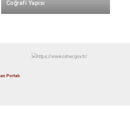
Tonya
Coğrafi Yapısı
Vakfıkebir
Yomra
Ortahisar
an Portalı