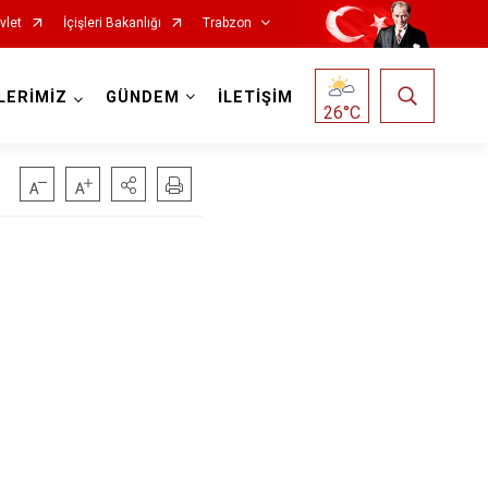
vlet
İçişleri Bakanlığı
Trabzon
LERİMİZ
GÜNDEM
İLETİŞİM
26
°C
Köprübaşı
Maçka
Of
Şalpazarı
Sürmene