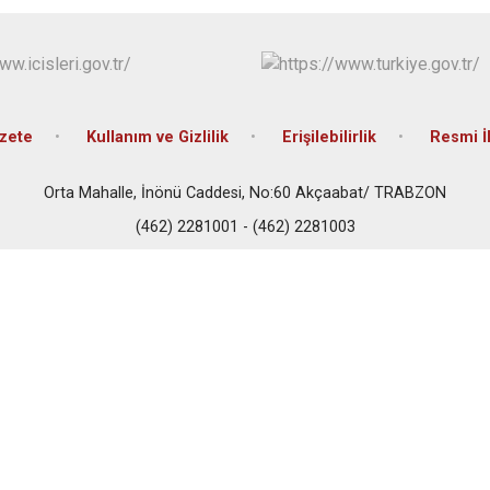
Çaykara
Dernekpazarı
Düzköy
Hayrat
zete
Kullanım ve Gizlilik
Erişilebilirlik
Resmi İl
Orta Mahalle, İnönü Caddesi, No:60 Akçaabat/ TRABZON
(462) 2281001 - (462) 2281003