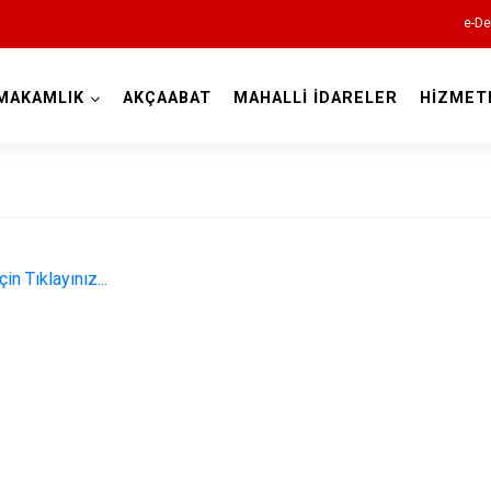
e-De
MAKAMLIK
AKÇAABAT
MAHALLİ İDARELER
HİZMET
Trabzon
n Tıklayınız...
Akçaabat
Araklı
Arsin
Beşikdüzü
Çarşıbaşı