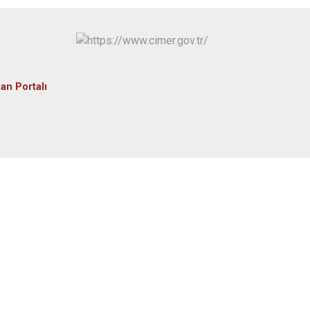
Tonya
Vakfıkebir
Yomra
Ortahisar
an Portalı