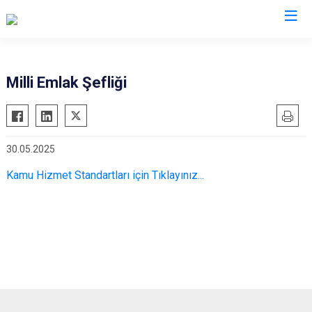
Trabzon
Milli Emlak Şefliği
Akçaabat
Köprübaşı
Araklı
Maçka
30.05.2025
Arsin
Of
Beşikdüzü
Şalpazarı
Kamu Hizmet Standartları için Tıklayınız...
Çarşıbaşı
Sürmene
Çaykara
Tonya
Dernekpazarı
Vakfıkebir
Düzköy
Yomra
Hayrat
Ortahisar