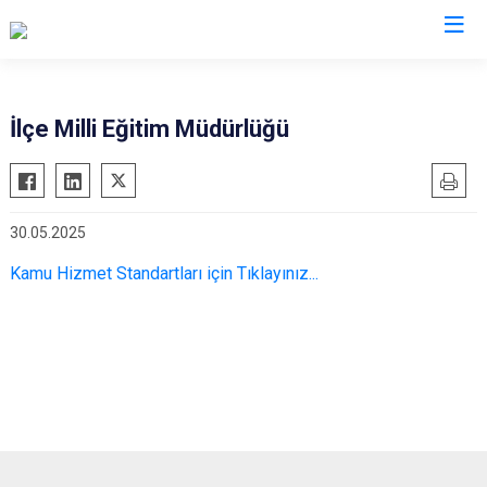
Trabzon
İlçe Milli Eğitim Müdürlüğü
Akçaabat
Köprübaşı
Araklı
Maçka
30.05.2025
Arsin
Of
Beşikdüzü
Şalpazarı
Kamu Hizmet Standartları için Tıklayınız...
Çarşıbaşı
Sürmene
Çaykara
Tonya
Dernekpazarı
Vakfıkebir
Düzköy
Yomra
Hayrat
Ortahisar