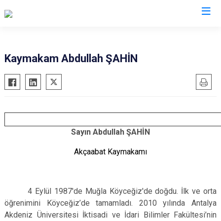
Trabzon
Kaymakam Abdullah ŞAHİN
Akçaabat
Köprübaşı
Araklı
Maçka
Arsin
Of
Beşikdüzü
Şalpazarı
Sayın Abdullah ŞAHİN
Çarşıbaşı
Sürmene
Akçaabat Kaymakamı
Çaykara
Tonya
Dernekpazarı
Vakfıkebir
Düzköy
Yomra
4 Eylül 1987'de Muğla Köyceğiz'de doğdu. İlk ve orta
Hayrat
Ortahisar
öğrenimini Köyceğiz’de tamamladı. 2010 yılında Antalya
Akdeniz Üniversitesi İktisadi ve İdari Bilimler Fakültesi’nin