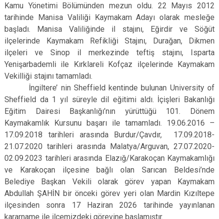
Kamu Yönetimi Bölümünden mezun oldu. 22 Mayıs 2012
tarihinde Manisa Valiliği Kaymakam Adayı olarak mesleğe
başladı. Manisa Valiliğinde il stajını, Eğirdir ve Söğüt
ilçelerinde Kaymakam Refikliği Stajını, Durağan, Dikmen
ilçeleri ve Sinop il merkezinde teftiş stajını, Isparta
Yenişarbademli ile Kırklareli Kofçaz ilçelerinde Kaymakam
Vekilliği stajını tamamladı.
İngiltere’ nin Sheffield kentinde bulunan University of
Sheffield da 1 yıl süreyle dil eğitimi aldı. İçişleri Bakanlığı
Eğitim Dairesi Başkanlığı’nın yürüttüğü 101. Dönem
Kaymakamlık Kursunu başarı ile tamamladı. 19.06.2016 –
17.09.2018 tarihleri arasında Burdur/Çavdır, 17.09.2018-
21.07.2020 tarihleri arasında Malatya/Arguvan, 27.07.2020-
02.09.2023 tarihleri arasında Elazığ/Karakoçan Kaymakamlığı
ve Karakoçan ilçesine bağlı olan Sarıcan Beldesi’nde
Belediye Başkan Vekili olarak görev yapan Kaymakam
Abdullah ŞAHİN bir önceki görev yeri olan Mardin Kızıltepe
ilçesinden sonra 17 Haziran 2026 tarihinde yayınlanan
kararname ile ilçemizdeki görevine başlamıştır.